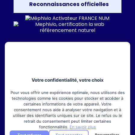
Reconnaissances officielles
Nous suivre
BLOG TECHNOLOGIQUE
Votre confidentialité, votre choix
Suivez l’actualité technologique sur
Veille
techno
Pour vous offrir une expérience optimale, nous utilisons des
technologies comme les cookies pour stocker et accéder à
certaines informations de votre appareil. Votre
consentement nous aide à analyser votre navigation et à
utiliser des identifiants uniques sur ce site. Le refus ou le
retrait du consentement peut limiter certaines
fonctionnalités.
En savoir plus
Méphivio Sarl • 2009-2025 • N° Siret : 510 517 444
Tout refuser
Tout accepter
Personnaliser