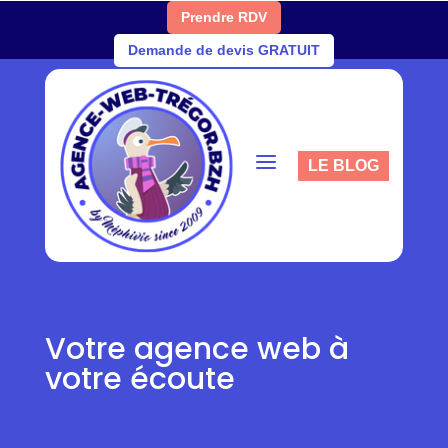
Prendre RDV
Demande de devis GRATUIT
a
LE BLOG
Votre agence web à
votre écoute