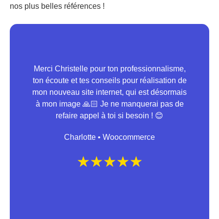
nos plus belles références !
Merci Christelle pour ton professionnalisme,
ton écoute et tes conseils pour réalisation de
C
mon nouveau site internet, qui est désormais
d
à mon image 🙏🏻 Je ne manquerai pas de
de
refaire appel à toi si besoin ! 😊
Charlotte • Woocommerce
☆
☆
☆
☆
☆